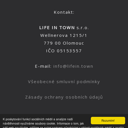
Kontakt:
LIFE IN TOWN
s.r.o.
Wellnerova 1215/1
779 00 Olomouc
IČO 05153557
E-mail:
info@lifein.town
Všeobecné smluvní podmínky
Zásady ochrany osobních údajů
K poskytování funkcí sociálních médií a analýze naší
Rozumím!
Nahoru
návštěvnosti využíváme soubory cookie. Informace o tom, jak
náš web používáte, sdílíme se svými partnery působícími v oblasti sociálních médií a analýz.