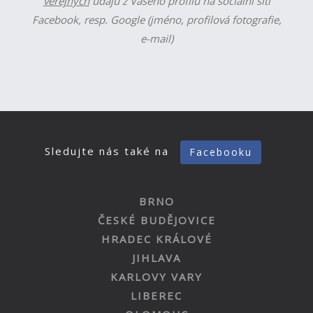
veřejných
údajů z Vašeho profilu na sociální síti
Facebook, resp. Google (jméno, profilová fotografie,
e-mail)
Sledujte nás také na
Facebooku
BRNO
ČESKÉ BUDĚJOVICE
HRADEC KRÁLOVÉ
JIHLAVA
KARLOVY VARY
LIBEREC