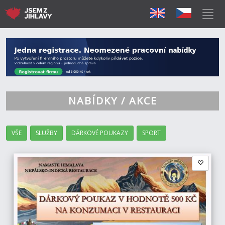
NABÍDKY / AKCE
VŠE
SLUŽBY
DÁRKOVÉ POUKAZY
SPORT