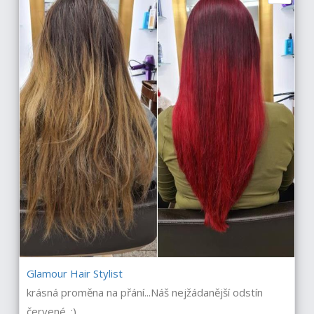
Glamour Hair Stylist
krásná proměna na přání...Náš nejžádanější odstín
červené. :)