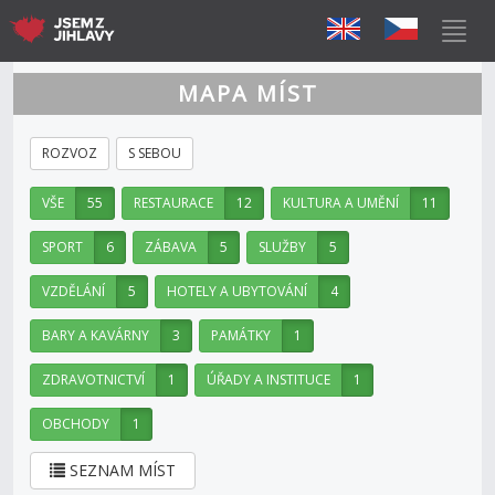
MAPA MÍST
ROZVOZ
S SEBOU
VŠE
55
RESTAURACE
12
KULTURA A UMĚNÍ
11
SPORT
6
ZÁBAVA
5
SLUŽBY
5
VZDĚLÁNÍ
5
HOTELY A UBYTOVÁNÍ
4
BARY A KAVÁRNY
3
PAMÁTKY
1
ZDRAVOTNICTVÍ
1
ÚŘADY A INSTITUCE
1
OBCHODY
1
SEZNAM MÍST