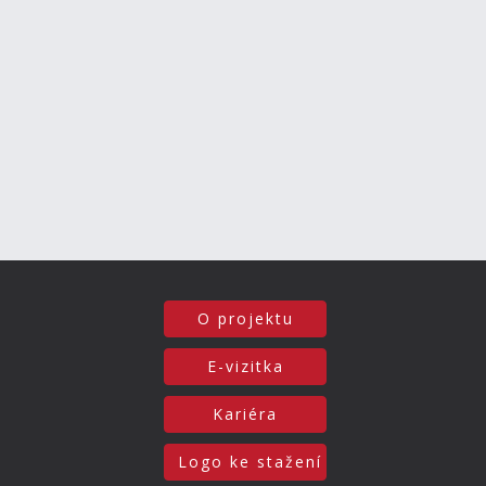
O projektu
E-vizitka
Kariéra
Logo ke stažení