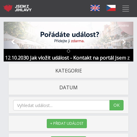
Předchozí
Další
Sponzorováno
12.10.2030 Jak vložit událost - Kontakt na portál Jsem z
Jihlavy
KATEGORIE
DATUM
OK
+ PŘIDAT UDÁLOST