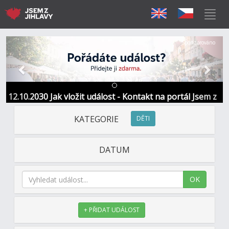
Předchozí
Další
Sponzorováno
12.10.2030 Jak vložit událost - Kontakt na portál Jsem z
Jihlavy
KATEGORIE
DĚTI
DATUM
OK
+ PŘIDAT UDÁLOST