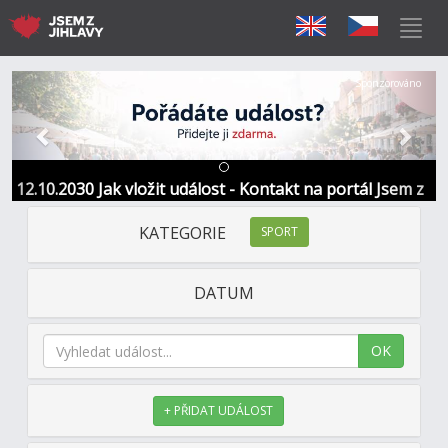
Předchozí
Další
Sponzorováno
12.10.2030 Jak vložit událost - Kontakt na portál Jsem z
Jihlavy
KATEGORIE
SPORT
DATUM
OK
+ PŘIDAT UDÁLOST