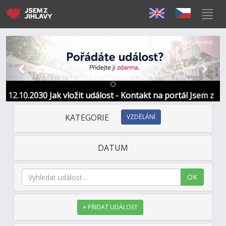
Předchozí
Další
Sponzorováno
12.10.2030 Jak vložit událost - Kontakt na portál Jsem z
Jihlavy
KATEGORIE
VZDĚLÁNÍ
DATUM
OK
+ PŘIDAT UDÁLOST