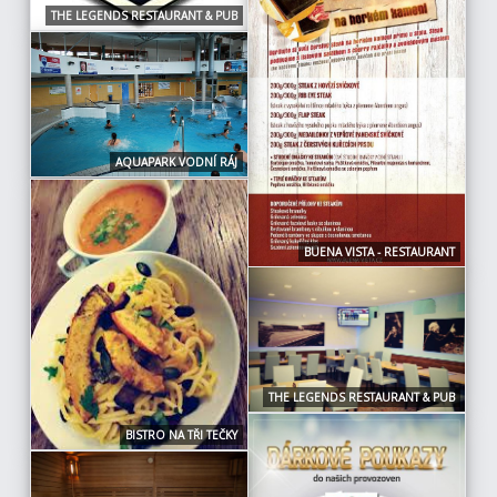
THE LEGENDS RESTAURANT & PUB
AQUAPARK VODNÍ RÁJ
BUENA VISTA - RESTAURANT
THE LEGENDS RESTAURANT & PUB
BISTRO NA TŘI TEČKY