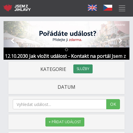
Předchozí
Další
Sponzorováno
12.10.2030 Jak vložit událost - Kontakt na portál Jsem z
Jihlavy
KATEGORIE
SLUŽBY
DATUM
OK
+ PŘIDAT UDÁLOST