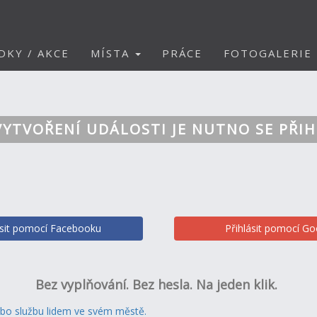
DKY / AKCE
MÍSTA
PRÁCE
FOTOGALERIE
VYTVOŘENÍ UDÁLOSTI JE NUTNO SE PŘIH
ásit pomocí Facebooku
Přihlásit pomocí Go
Bez vyplňování. Bez hesla. Na jeden klik.
ebo službu lidem ve svém městě.