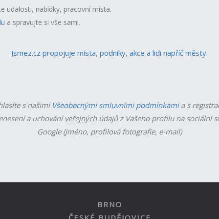
te udalosti, nabídky, pracovní místa.
lu
a spravujte si vše sami.
Jsmez.cz propojuje místa, podniky, akce a lidi napříč městy.
hlasíte s našimi
Všeobecnými smluvními podmínkami
a s registra
enesení a uchování
veřejných
údajů z Vašeho profilu na sociální s
Google (jméno, profilová fotografie, e-mail)
BRNO
ČESKÉ BUDĚJOVICE