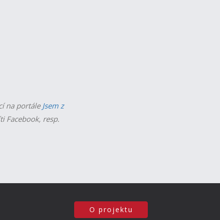
cí na portále
Jsem z
íti Facebook, resp.
O projektu