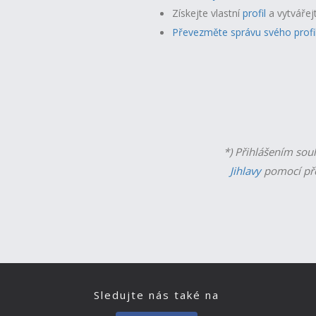
Získejte vlastní
profil
a v
ytvářej
Převezměte správu svého profi
*) Přihlášením sou
Jihlavy
pomocí př
Sledujte nás také na