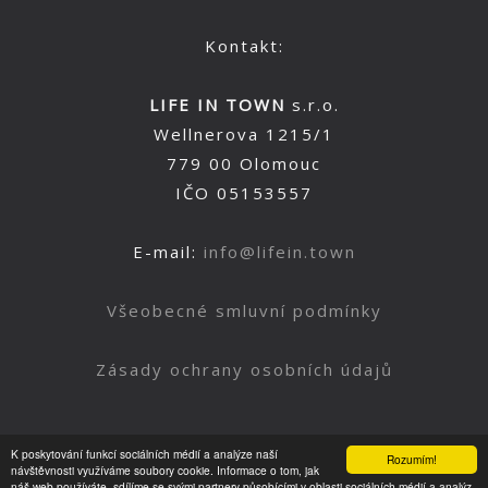
Kontakt:
LIFE IN TOWN
s.r.o.
Wellnerova 1215/1
779 00 Olomouc
IČO 05153557
E-mail:
info@lifein.town
Všeobecné smluvní podmínky
Zásady ochrany osobních údajů
K poskytování funkcí sociálních médií a analýze naší
Rozumím!
Nahoru
návštěvnosti využíváme soubory cookie. Informace o tom, jak
náš web používáte, sdílíme se svými partnery působícími v oblasti sociálních médií a analýz.