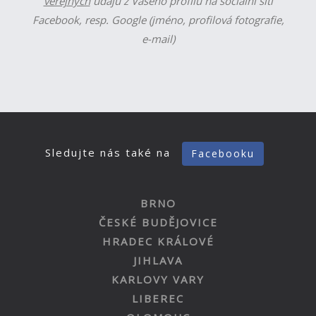
veřejných
údajů z Vašeho profilu na sociální síti
Facebook, resp. Google (jméno, profilová fotografie,
e-mail)
Sledujte nás také na
Facebooku
BRNO
ČESKÉ BUDĚJOVICE
HRADEC KRÁLOVÉ
JIHLAVA
KARLOVY VARY
LIBEREC