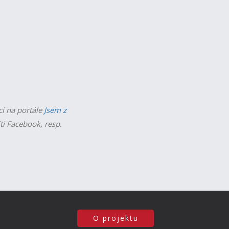
cí na portále
Jsem z
íti Facebook, resp.
O projektu