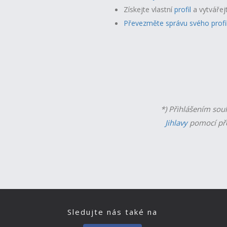
Získejte vlastní
profil
a v
ytvářej
Převezměte správu svého profi
*) Přihlášením sou
Jihlavy
pomocí př
Sledujte nás také na