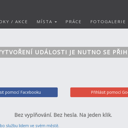
DKY / AKCE
MÍSTA
PRÁCE
FOTOGALERIE
VYTVOŘENÍ UDÁLOSTI JE NUTNO SE PŘIH
ásit pomocí Facebooku
Přihlásit pomocí Go
Bez vyplňování. Bez hesla. Na jeden klik.
ebo službu lidem ve svém městě.