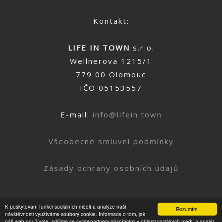
Kontakt:
LIFE IN TOWN
s.r.o.
Wellnerova 1215/1
779 00 Olomouc
IČO 05153557
E-mail:
info@lifein.town
Všeobecné smluvní podmínky
Zásady ochrany osobních údajů
K poskytování funkcí sociálních médií a analýze naší
Rozumím!
Nahoru
návštěvnosti využíváme soubory cookie. Informace o tom, jak
náš web používáte, sdílíme se svými partnery působícími v oblasti sociálních médií a analýz.