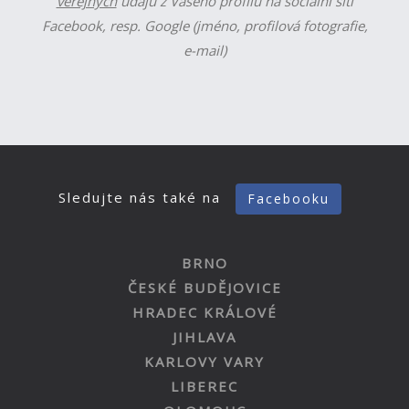
veřejných
údajů z Vašeho profilu na sociální síti
Facebook, resp. Google (jméno, profilová fotografie,
e-mail)
Sledujte nás také na
Facebooku
BRNO
ČESKÉ BUDĚJOVICE
HRADEC KRÁLOVÉ
JIHLAVA
KARLOVY VARY
LIBEREC