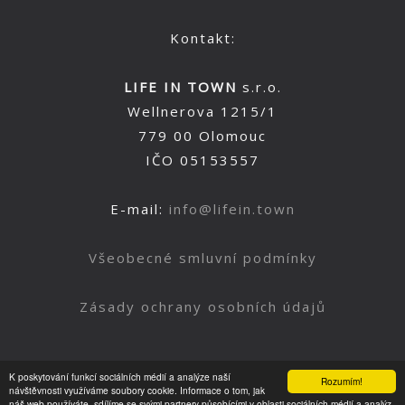
Kontakt:
LIFE IN TOWN
s.r.o.
Wellnerova 1215/1
779 00 Olomouc
IČO 05153557
E-mail:
info@lifein.town
Všeobecné smluvní podmínky
Zásady ochrany osobních údajů
K poskytování funkcí sociálních médií a analýze naší
Rozumím!
Nahoru
návštěvnosti využíváme soubory cookie. Informace o tom, jak
náš web používáte, sdílíme se svými partnery působícími v oblasti sociálních médií a analýz.