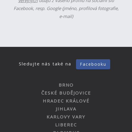
veřejných
údajů z Vašeho profilu na sociální síti
Facebook, resp. Google (jméno, profilová fotografie,
e-mail)
Sledujte nás také na
Facebooku
BRNO
ČESKÉ BUDĚJOVICE
HRADEC KRÁLOVÉ
JIHLAVA
KARLOVY VARY
LIBEREC