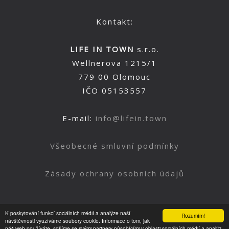
Kontakt:
LIFE IN TOWN
s.r.o.
Wellnerova 1215/1
779 00 Olomouc
IČO 05153557
E-mail:
info@lifein.town
Všeobecné smluvní podmínky
Zásady ochrany osobních údajů
K poskytování funkcí sociálních médií a analýze naší
Rozumím!
Nahoru
návštěvnosti využíváme soubory cookie. Informace o tom, jak
náš web používáte, sdílíme se svými partnery působícími v oblasti sociálních médií a analýz.