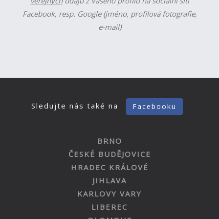
veřejných
údajů z Vašeho profilu na sociální síti
Facebook, resp. Google (jméno, profilová fotografie,
e-mail)
Sledujte nás také na
Facebooku
BRNO
ČESKÉ BUDĚJOVICE
HRADEC KRÁLOVÉ
JIHLAVA
KARLOVY VARY
LIBEREC