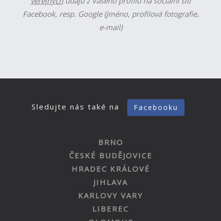
veřejných
údajů z Vašeho profilu na sociální síti
Facebook, resp. Google (jméno, profilová fotografie,
e-mail)
Sledujte nás také na
Facebooku
BRNO
ČESKÉ BUDĚJOVICE
HRADEC KRÁLOVÉ
JIHLAVA
KARLOVY VARY
LIBEREC