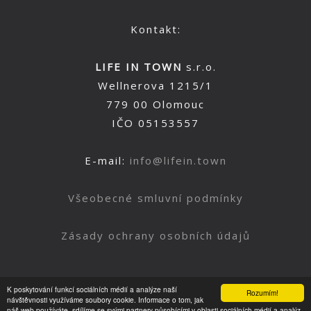
Kontakt:
LIFE IN TOWN
s.r.o.
Wellnerova 1215/1
779 00 Olomouc
IČO 05153557
E-mail:
info@lifein.town
Všeobecné smluvní podmínky
Zásady ochrany osobních údajů
K poskytování funkcí sociálních médií a analýze naší
Rozumím!
Nahoru
návštěvnosti využíváme soubory cookie. Informace o tom, jak
náš web používáte, sdílíme se svými partnery působícími v oblasti sociálních médií a analýz.