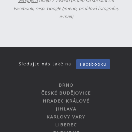
veřejných
údajů z Vašeho profilu na sociální síti
Facebook, resp. Google (jméno, profilová fotografie,
e-mail)
Sledujte nás také na
Facebooku
BRNO
ČESKÉ BUDĚJOVICE
HRADEC KRÁLOVÉ
JIHLAVA
KARLOVY VARY
LIBEREC