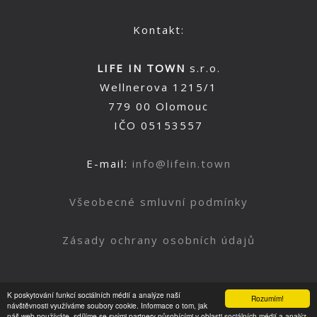
Kontakt:
LIFE IN TOWN
s.r.o.
Wellnerova 1215/1
779 00 Olomouc
IČO 05153557
E-mail:
info@lifein.town
Všeobecné smluvní podmínky
Zásady ochrany osobních údajů
K poskytování funkcí sociálních médií a analýze naší
Rozumím!
Nahoru
návštěvnosti využíváme soubory cookie. Informace o tom, jak
náš web používáte, sdílíme se svými partnery působícími v oblasti sociálních médií a analýz.