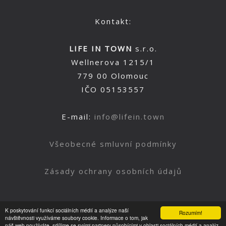
Kontakt:
LIFE IN TOWN
s.r.o.
Wellnerova 1215/1
779 00 Olomouc
IČO 05153557
E-mail:
info@lifein.town
Všeobecné smluvní podmínky
Zásady ochrany osobních údajů
K poskytování funkcí sociálních médií a analýze naší
Rozumím!
Nahoru
návštěvnosti využíváme soubory cookie. Informace o tom, jak
náš web používáte, sdílíme se svými partnery působícími v oblasti sociálních médií a analýz.