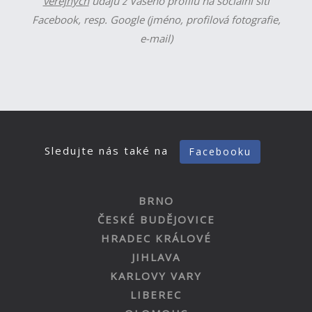
veřejných
údajů z Vašeho profilu na sociální síti
Facebook, resp. Google (jméno, profilová fotografie,
e-mail)
Sledujte nás také na
Facebooku
BRNO
ČESKÉ BUDĚJOVICE
HRADEC KRÁLOVÉ
JIHLAVA
KARLOVY VARY
LIBEREC