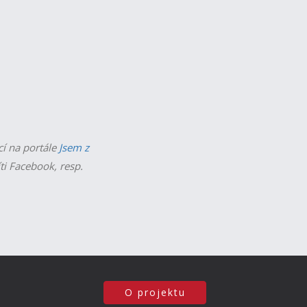
cí na portále
Jsem z
íti Facebook, resp.
O projektu