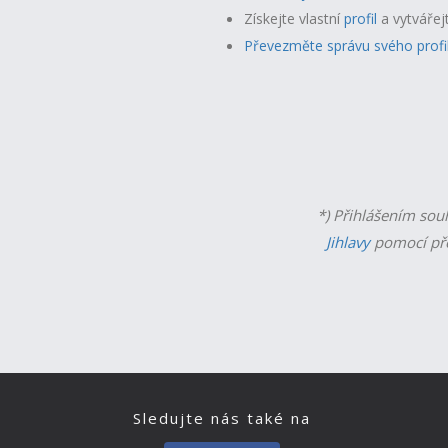
Získejte vlastní
profil
a v
ytvářej
Převezměte správu svého profi
*) Přihlášením sou
Jihlavy
pomocí př
Sledujte nás také na