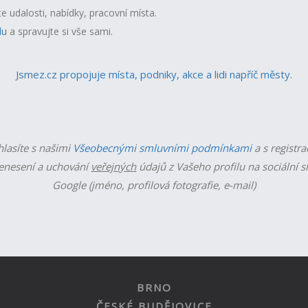
te udalosti, nabídky, pracovní místa.
lu
a spravujte si vše sami.
Jsmez.cz propojuje místa, podniky, akce a lidi napříč městy.
hlasíte s našimi
Všeobecnými smluvními podmínkami
a s registra
enesení a uchování
veřejných
údajů z Vašeho profilu na sociální s
Google (jméno, profilová fotografie, e-mail)
BRNO
ČESKÉ BUDĚJOVICE