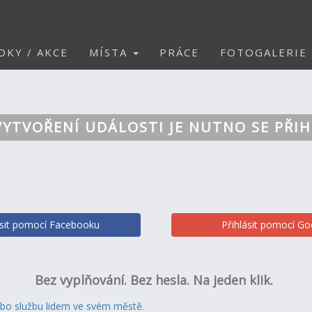
DKY / AKCE
MÍSTA
PRÁCE
FOTOGALERIE
VYTVOŘENÍ UDÁLOSTI JE NUTNO SE PŘIH
ásit pomocí Facebooku
Přihlásit pomocí Go
Bez vyplňování. Bez hesla. Na jeden klik.
ebo službu lidem ve svém městě.