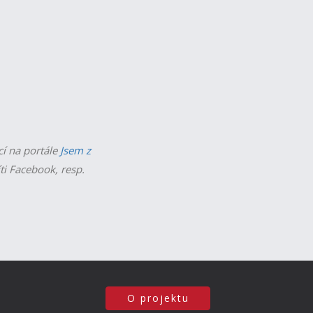
cí na portále
Jsem z
íti Facebook, resp.
O projektu