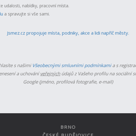
te udalosti, nabídky, pracovní místa.
lu
a spravujte si vše sami.
Jsmez.cz propojuje místa, podniky, akce a lidi napříč městy.
hlasíte s našimi
Všeobecnými smluvními podmínkami
a s registra
enesení a uchování
veřejných
údajů z Vašeho profilu na sociální s
Google (jméno, profilová fotografie, e-mail)
BRNO
ČESKÉ BUDĚJOVICE