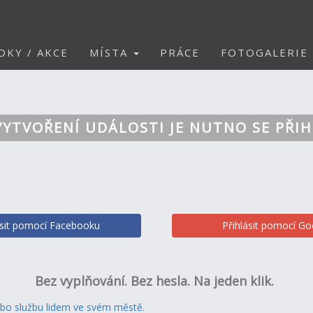
DKY / AKCE
MÍSTA
PRÁCE
FOTOGALERIE
VYTVOŘENÍ UDÁLOSTI JE NUTNO SE PŘIH
ásit pomocí Facebooku
Přihlásit pomocí Go
Bez vyplňování. Bez hesla. Na jeden klik.
ebo službu lidem ve svém městě.