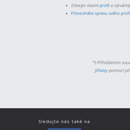
Získejte vlastní
profil
a v
ytvářej
Převezměte správu svého profi
*) Přihlášením sou
Jihlavy
pomocí př
Sledujte nás také na