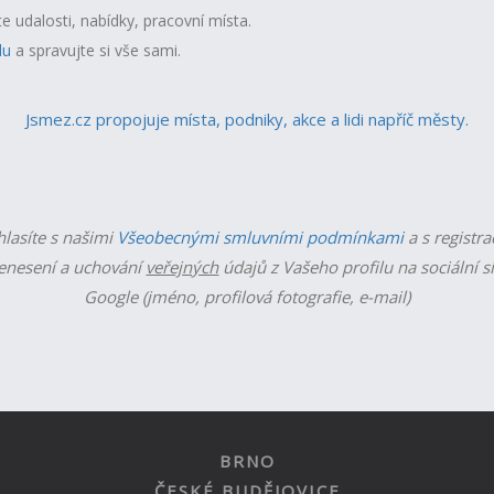
te udalosti, nabídky, pracovní místa.
lu
a spravujte si vše sami.
Jsmez.cz propojuje místa, podniky, akce a lidi napříč městy.
hlasíte s našimi
Všeobecnými smluvními podmínkami
a s registra
enesení a uchování
veřejných
údajů z Vašeho profilu na sociální s
Google (jméno, profilová fotografie, e-mail)
BRNO
ČESKÉ BUDĚJOVICE