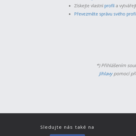
Získejte vlastní
profil
a v
ytvářej
Převezměte správu svého profi
*) Přihlášením sou
Jihlavy
pomocí př
Sledujte nás také na