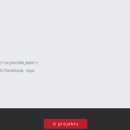
cí na portále
Jsem z
íti Facebook, resp.
O projektu