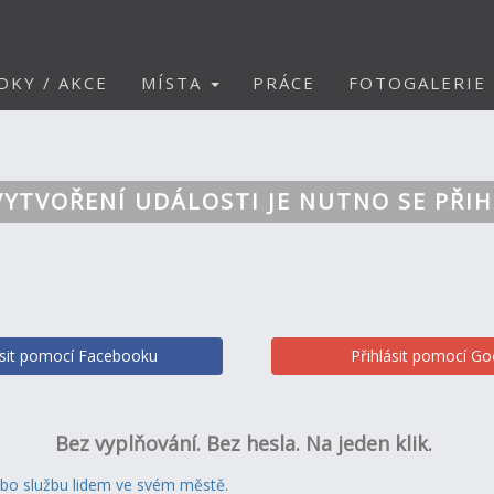
DKY / AKCE
MÍSTA
PRÁCE
FOTOGALERIE
VYTVOŘENÍ UDÁLOSTI JE NUTNO SE PŘIH
ásit pomocí Facebooku
Přihlásit pomocí Go
Bez vyplňování. Bez hesla. Na jeden klik.
ebo službu lidem ve svém městě.