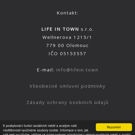
Kontakt:
LIFE IN TOWN
s.r.o.
Wellnerova 1215/1
779 00 Olomouc
IČO 05153557
E-mail:
info@lifein.town
Všeobecné smluvní podmínky
Zásady ochrany osobních údajů
K poskytování funkcí sociálních médií a analýze naší
Rozumím!
Nahoru
návštěvnosti využíváme soubory cookie. Informace o tom, jak
náš web používáte, sdílíme se svými partnery působícími v oblasti sociálních médií a analýz.