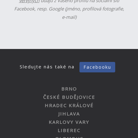
veřejných
údajů z Vašeho profilu na sociální síti
Facebook, resp. Google (jméno, profilová fotografie,
e-mail)
Sledujte nás také na
Facebooku
BRNO
ČESKÉ BUDĚJOVICE
HRADEC KRÁLOVÉ
JIHLAVA
KARLOVY VARY
LIBEREC