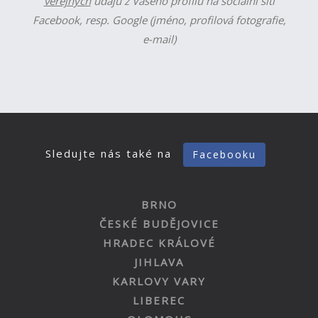
veřejných
údajů z Vašeho profilu na sociální síti
Facebook, resp. Google (jméno, profilová fotografie,
e-mail)
Sledujte nás také na
Facebooku
BRNO
ČESKÉ BUDĚJOVICE
HRADEC KRÁLOVÉ
JIHLAVA
KARLOVY VARY
LIBEREC