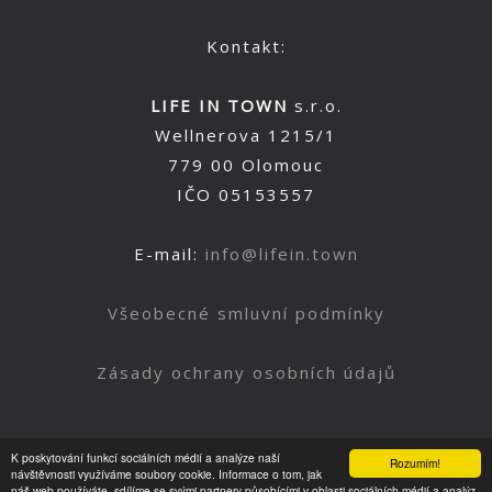
Kontakt:
LIFE IN TOWN
s.r.o.
Wellnerova 1215/1
779 00 Olomouc
IČO 05153557
E-mail:
info@lifein.town
Všeobecné smluvní podmínky
Zásady ochrany osobních údajů
K poskytování funkcí sociálních médií a analýze naší
Rozumím!
Nahoru
návštěvnosti využíváme soubory cookie. Informace o tom, jak
náš web používáte, sdílíme se svými partnery působícími v oblasti sociálních médií a analýz.