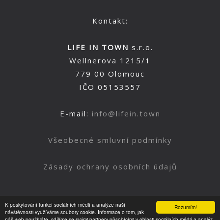
Kontakt:
LIFE IN TOWN
s.r.o.
Wellnerova 1215/1
779 00 Olomouc
IČO 05153557
E-mail:
info@lifein.town
Všeobecné smluvní podmínky
Zásady ochrany osobních údajů
K poskytování funkcí sociálních médií a analýze naší
Rozumím!
Nahoru
návštěvnosti využíváme soubory cookie. Informace o tom, jak
náš web používáte, sdílíme se svými partnery působícími v oblasti sociálních médií a analýz.