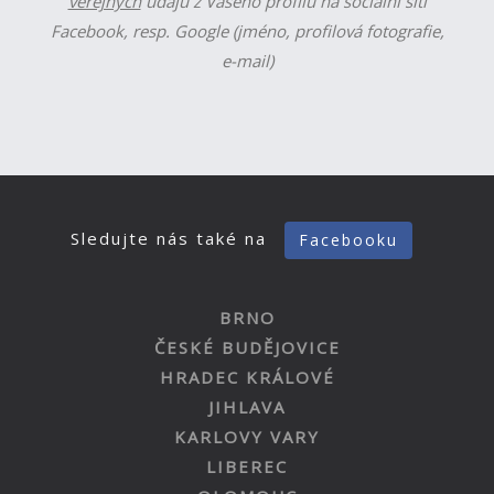
veřejných
údajů z Vašeho profilu na sociální síti
Facebook, resp. Google (jméno, profilová fotografie,
e-mail)
Sledujte nás také na
Facebooku
BRNO
ČESKÉ BUDĚJOVICE
HRADEC KRÁLOVÉ
JIHLAVA
KARLOVY VARY
LIBEREC