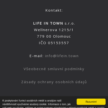
Kontakt:
LIFE IN TOWN
s.r.o.
Wellnerova 1215/1
779 00 Olomouc
IČO 05153557
E-mail:
info@lifein.town
Všeobecné smluvní podmínky
Zásady ochrany osobních údajů
K poskytování funkcí sociálních médií a analýze naší
Rozumím!
Nahoru
návštěvnosti využíváme soubory cookie. Informace o tom, jak
náš web používáte, sdílíme se svými partnery působícími v oblasti sociálních médií a analýz.