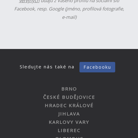
veřejných
údajů z Vašeho profilu na sociální síti
Facebook, resp. Google (jméno, profilová fotografie,
e-mail)
Sledujte nás také na
Facebooku
BRNO
ČESKÉ BUDĚJOVICE
HRADEC KRÁLOVÉ
JIHLAVA
KARLOVY VARY
LIBEREC