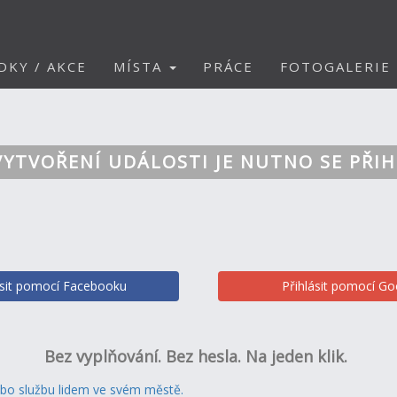
DKY / AKCE
MÍSTA
PRÁCE
FOTOGALERIE
VYTVOŘENÍ UDÁLOSTI JE NUTNO SE PŘIH
ásit pomocí Facebooku
Přihlásit pomocí Go
Bez vyplňování. Bez hesla. Na jeden klik.
ebo službu lidem ve svém městě.