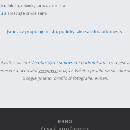
te udalosti, nabídky, pracovní místa.
lu
a spravujte si vše sami.
Jsmez.cz propojuje místa, podniky, akce a lidi napříč městy.
hlasíte s našimi
Všeobecnými smluvními podmínkami
a s registra
enesení a uchování
veřejných
údajů z Vašeho profilu na sociální s
Google (jméno, profilová fotografie, e-mail)
BRNO
ČESKÉ BUDĚJOVICE