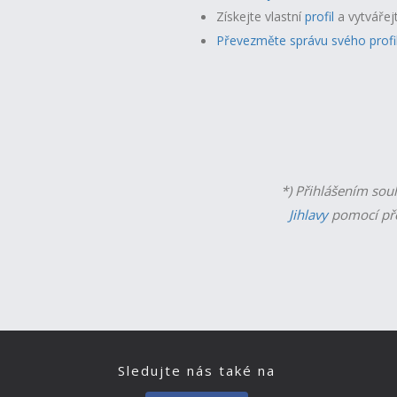
Získejte vlastní
profil
a v
ytvářej
Převezměte správu svého profi
*) Přihlášením sou
Jihlavy
pomocí př
Sledujte nás také na