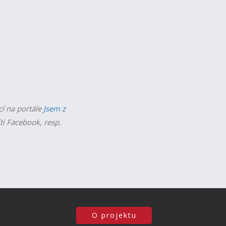
cí na portále
Jsem z
íti Facebook, resp.
O projektu