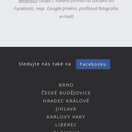
veřejných
údajů z Vašeho profilu na sociální síti
Facebook, resp. Google (jméno, profilová fotografie,
e-mail)
Sledujte nás také na
Facebooku
BRNO
ČESKÉ BUDĚJOVICE
HRADEC KRÁLOVÉ
JIHLAVA
KARLOVY VARY
LIBEREC