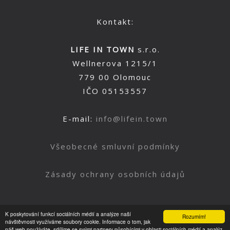
Kontakt:
LIFE IN TOWN
s.r.o.
Wellnerova 1215/1
779 00 Olomouc
IČO 05153557
E-mail:
info@lifein.town
Všeobecné smluvní podmínky
Zásady ochrany osobních údajů
K poskytování funkcí sociálních médií a analýze naší
Rozumím!
Nahoru
návštěvnosti využíváme soubory cookie. Informace o tom, jak
náš web používáte, sdílíme se svými partnery působícími v oblasti sociálních médií a analýz.