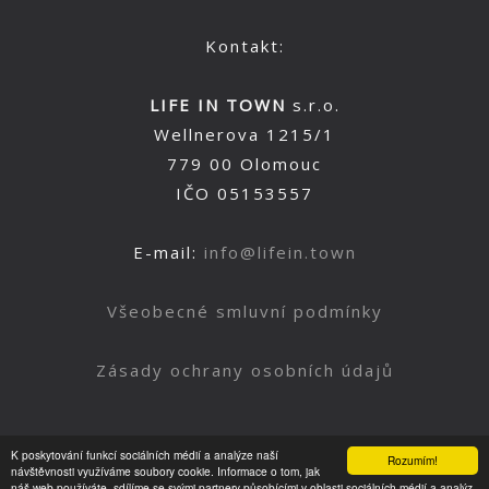
Kontakt:
LIFE IN TOWN
s.r.o.
Wellnerova 1215/1
779 00 Olomouc
IČO 05153557
E-mail:
info@lifein.town
Všeobecné smluvní podmínky
Zásady ochrany osobních údajů
K poskytování funkcí sociálních médií a analýze naší
Rozumím!
Nahoru
návštěvnosti využíváme soubory cookie. Informace o tom, jak
náš web používáte, sdílíme se svými partnery působícími v oblasti sociálních médií a analýz.