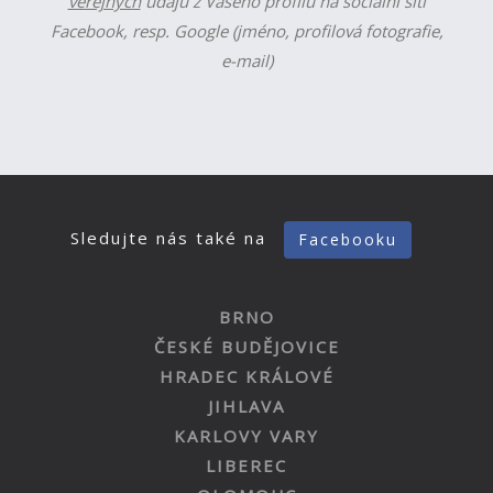
veřejných
údajů z Vašeho profilu na sociální síti
Facebook, resp. Google (jméno, profilová fotografie,
e-mail)
Sledujte nás také na
Facebooku
BRNO
ČESKÉ BUDĚJOVICE
HRADEC KRÁLOVÉ
JIHLAVA
KARLOVY VARY
LIBEREC