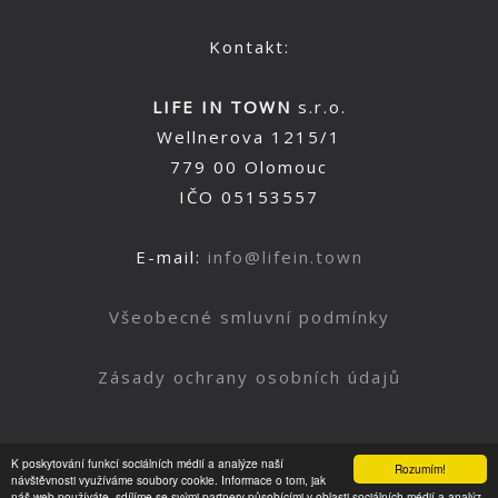
Kontakt:
LIFE IN TOWN
s.r.o.
Wellnerova 1215/1
779 00 Olomouc
IČO 05153557
E-mail:
info@lifein.town
Všeobecné smluvní podmínky
Zásady ochrany osobních údajů
K poskytování funkcí sociálních médií a analýze naší
Rozumím!
Nahoru
návštěvnosti využíváme soubory cookie. Informace o tom, jak
náš web používáte, sdílíme se svými partnery působícími v oblasti sociálních médií a analýz.