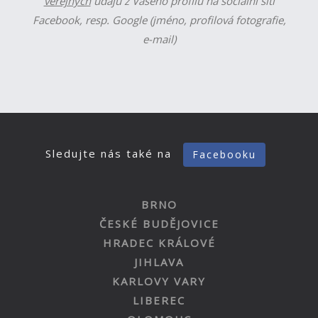
veřejných
údajů z Vašeho profilu na sociální síti
Facebook, resp. Google (jméno, profilová fotografie,
e-mail)
Sledujte nás také na
Facebooku
BRNO
ČESKÉ BUDĚJOVICE
HRADEC KRÁLOVÉ
JIHLAVA
KARLOVY VARY
LIBEREC