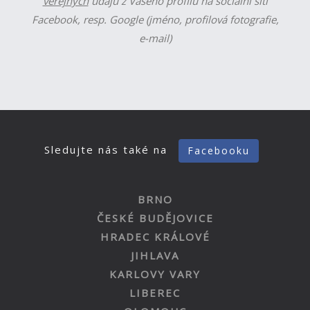
veřejných
údajů z Vašeho profilu na sociální síti
Facebook, resp. Google (jméno, profilová fotografie,
e-mail)
Sledujte nás také na
Facebooku
BRNO
ČESKÉ BUDĚJOVICE
HRADEC KRÁLOVÉ
JIHLAVA
KARLOVY VARY
LIBEREC