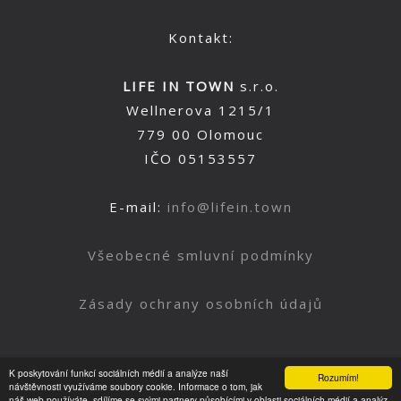
Kontakt:
LIFE IN TOWN
s.r.o.
Wellnerova 1215/1
779 00 Olomouc
IČO 05153557
E-mail:
info@lifein.town
Všeobecné smluvní podmínky
Zásady ochrany osobních údajů
K poskytování funkcí sociálních médií a analýze naší
Rozumím!
Nahoru
návštěvnosti využíváme soubory cookie. Informace o tom, jak
náš web používáte, sdílíme se svými partnery působícími v oblasti sociálních médií a analýz.