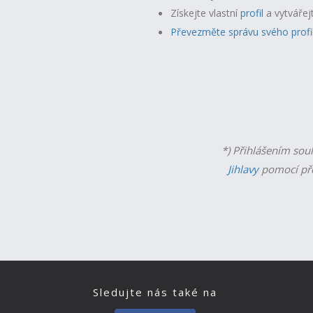
Získejte vlastní
profil
a v
ytvářej
Převezměte správu svého profi
*) Přihlášením sou
Jihlavy
pomocí př
Sledujte nás také na