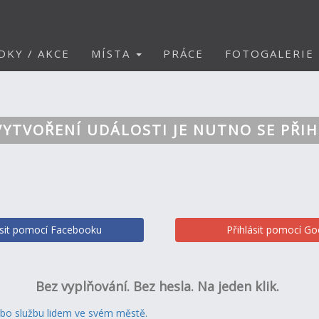
DKY / AKCE
MÍSTA
PRÁCE
FOTOGALERIE
VYTVOŘENÍ UDÁLOSTI JE NUTNO SE PŘIH
ásit pomocí Facebooku
Přihlásit pomocí Go
Bez vyplňování. Bez hesla. Na jeden klik.
ebo službu lidem ve svém městě.