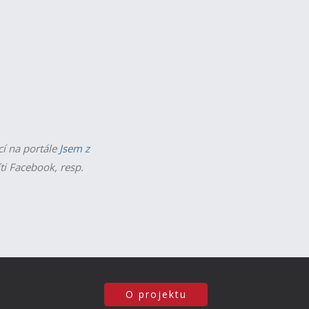
cí na portále
Jsem z
íti Facebook, resp.
O projektu