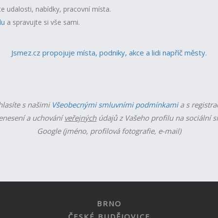
te udalosti, nabídky, pracovní místa.
lu
a spravujte si vše sami.
Jsmez.cz propojuje místa, podniky, akce a lidi napříč městy.
hlasíte s našimi
Všeobecnými smluvními podmínkami
a s registra
enesení a uchování
veřejných
údajů z Vašeho profilu na sociální s
Google (jméno, profilová fotografie, e-mail)
BRNO
ČESKÉ BUDĚJOVICE