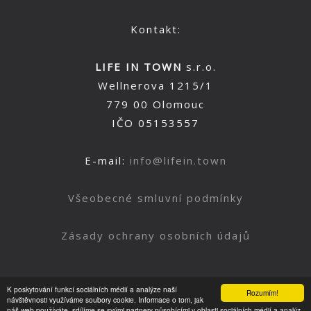
Kontakt:
LIFE IN TOWN
s.r.o.
Wellnerova 1215/1
779 00 Olomouc
IČO 05153557
E-mail:
info@lifein.town
Všeobecné smluvní podmínky
Zásady ochrany osobních údajů
K poskytování funkcí sociálních médií a analýze naší
Rozumím!
Nahoru
návštěvnosti využíváme soubory cookie. Informace o tom, jak
náš web používáte, sdílíme se svými partnery působícími v oblasti sociálních médií a analýz.