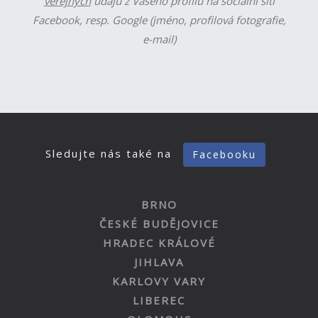
veřejných
údajů z Vašeho profilu na sociální síti
Facebook, resp. Google (jméno, profilová fotografie,
e-mail)
Sledujte nás také na
Facebooku
BRNO
ČESKÉ BUDĚJOVICE
HRADEC KRÁLOVÉ
JIHLAVA
KARLOVY VARY
LIBEREC