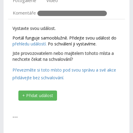
Fotogalerie
Video
Komentáře
Vystavte svou událost.
Portál funguje samooblužně. Přidejte svou událost do
přehledu událostí.
Po schválení ji vystavíme.
Jste provozovatelem nebo majitelem tohoto místa a
nechcete čekat na schvalování?
Převezměte si toto místo pod svou správu a své akce
přidávejte bez schvalování.
+ Přidat událost
---