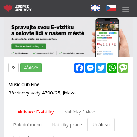
Facebook
Messenger
Twitter
WhatsAp
Mes
ZÁBAVA
Music club Fine
Březinovy sady 4790/25, Jihlava
Aktivace E-vizitky
Nabídky / Akce
Polední menu
Nabídky práce
Události