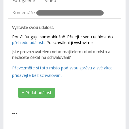
Fotogalerie
Video
Komentáře
Vystavte svou událost.
Portál funguje samooblužně. Přidejte svou událost do
přehledu událostí.
Po schválení ji vystavíme.
Jste provozovatelem nebo majitelem tohoto místa a
nechcete čekat na schvalování?
Převezměte si toto místo pod svou správu a své akce
přidávejte bez schvalování.
+ Přidat událost
---