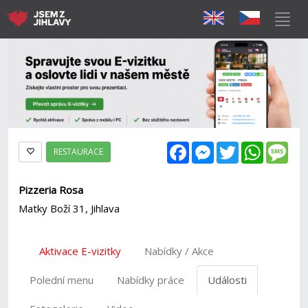
Facebook
Messenger
Twitter
WhatsAp
Mes
RESTAURACE
Pizzeria Rosa
Matky Boží 31, Jihlava
Aktivace E-vizitky
Nabídky / Akce
Polední menu
Nabídky práce
Události