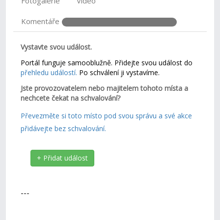
Fotogalerie
Video
Komentáře
Vystavte svou událost.
Portál funguje samooblužně. Přidejte svou událost do
přehledu událostí.
Po schválení ji vystavíme.
Jste provozovatelem nebo majitelem tohoto místa a
nechcete čekat na schvalování?
Převezměte si toto místo pod svou správu a své akce
přidávejte bez schvalování.
+ Přidat událost
---