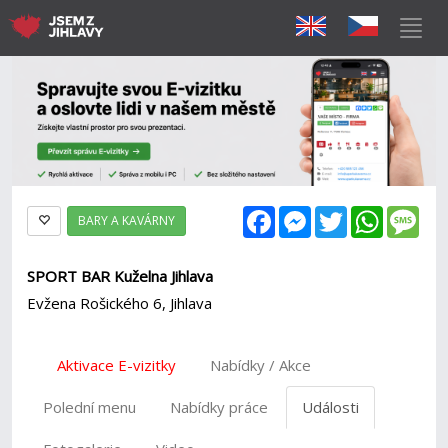
Facebook
Messenger
Twitter
WhatsAp
Mes
BARY A KAVÁRNY
SPORT BAR Kuželna Jihlava
Evžena Rošického 6, Jihlava
Aktivace E-vizitky
Nabídky / Akce
Polední menu
Nabídky práce
Události