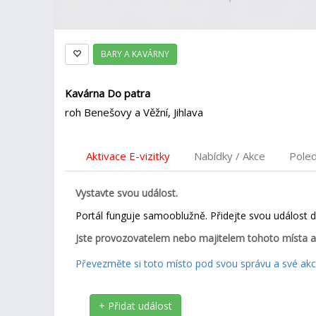
BARY A KAVÁRNY
Kavárna Do patra
roh Benešovy a Věžní, Jihlava
Aktivace E-vizitky
Nabídky / Akce
Pole
Vystavte svou událost.
Portál funguje samooblužně. Přidejte svou událost 
Jste provozovatelem nebo majitelem tohoto místa a
Převezměte si toto místo pod svou správu a své akce
+ Přidat událost