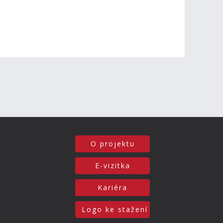
O projektu
E-vizitka
Kariéra
Logo ke stažení