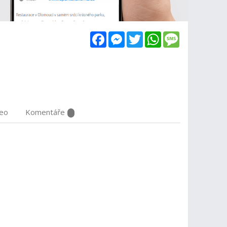
Facebook
Messenger
Twitter
WhatsApp
Message
deo
Komentáře