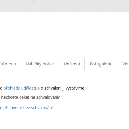
dní menu
Nabídky práce
Události
Fotogalerie
Vi
do
přehledu událostí.
Po schválení ji vystavíme.
 nechcete čekat na schvalování?
 přidávejte bez schvalování.