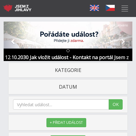
Předchozí
Další
Sponzorováno
12.10.2030 Jak vložit událost - Kontakt na portál Jsem z
Jihlavy
KATEGORIE
DATUM
OK
+ PŘIDAT UDÁLOST