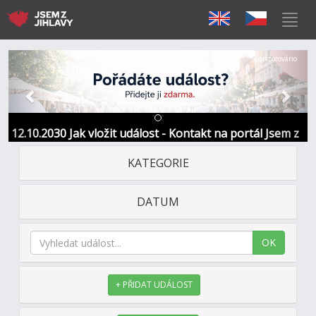
Předchozí
Další
Sponzorováno
12.10.2030 Jak vložit událost - Kontakt na portál Jsem z
Jihlavy
KATEGORIE
DATUM
OK
+ PŘIDAT UDÁLOST