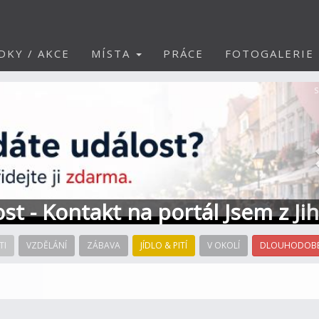
DKY / AKCE
MÍSTA
PRÁCE
FOTOGALERIE
S
ost - Kontakt na portál Jsem z Ji
TI
VZDĚLÁNÍ
ZÁBAVA
JÍDLO & PITÍ
V OKOLÍ
DLOUHODOBÉ