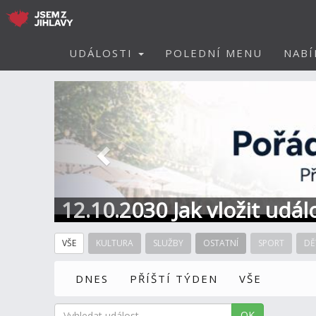
UDÁLOSTI
POLEDNÍ MENU
NABÍ
Předchozí
12.10.2030 Jak vložit udál
VŠE
KULTURA
SLUŽBY
OSTATNÍ
SPORT
DĚ
DNES
PŘÍŠTÍ TÝDEN
VŠE
OK