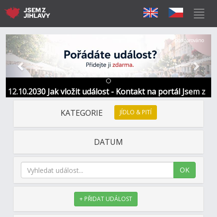
Předchozí
Další
Sponzorováno
12.10.2030 Jak vložit událost - Kontakt na portál Jsem z
Jihlavy
KATEGORIE
JÍDLO & PITÍ
DATUM
OK
+ PŘIDAT UDÁLOST