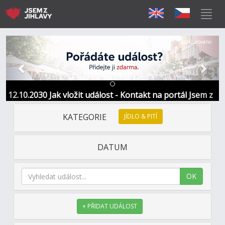
Předchozí
Další
Sponzorováno
12.10.2030 Jak vložit událost - Kontakt na portál Jsem z
Jihlavy
KATEGORIE
JÍDLO & PITÍ
DATUM
OK
+ PŘIDAT UDÁLOST