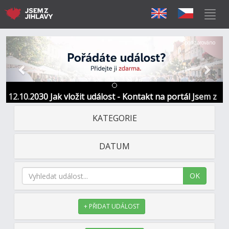
Předchozí
Další
Sponzorováno
12.10.2030 Jak vložit událost - Kontakt na portál Jsem z
Jihlavy
KATEGORIE
DATUM
OK
+ PŘIDAT UDÁLOST