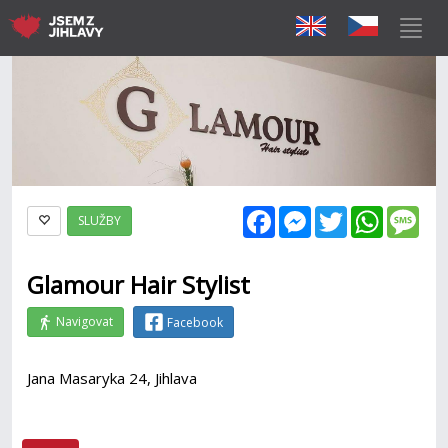
Facebook
Messenger
Twitter
WhatsAp
Mes
SLUŽBY
Glamour Hair Stylist
Navigovat
Facebook
Jana Masaryka 24, Jihlava