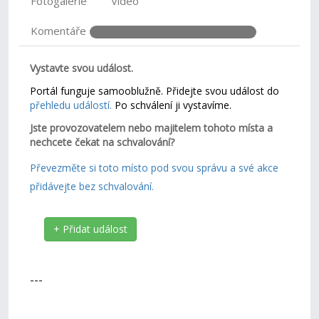
Fotogalerie
Video
Komentáře
Vystavte svou událost.
Portál funguje samooblužně. Přidejte svou událost do
přehledu událostí.
Po schválení ji vystavíme.
Jste provozovatelem nebo majitelem tohoto místa a
nechcete čekat na schvalování?
Převezměte si toto místo pod svou správu a své akce
přidávejte bez schvalování.
+ Přidat událost
---