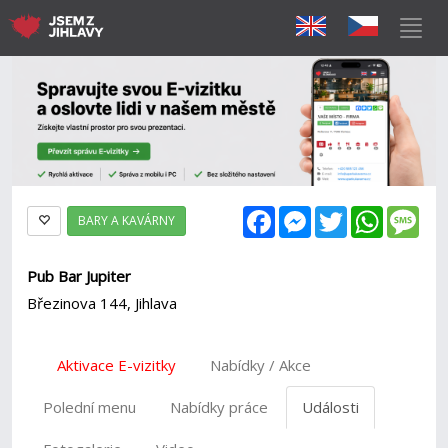
Facebook
Messenger
Twitter
WhatsAp
Mes
BARY A KAVÁRNY
Pub Bar Jupiter
Březinova 144, Jihlava
Aktivace E-vizitky
Nabídky / Akce
Polední menu
Nabídky práce
Události