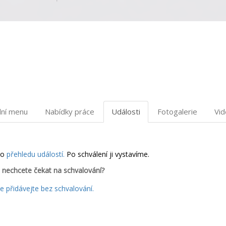
dní menu
Nabídky práce
Události
Fotogalerie
Vi
do
přehledu událostí.
Po schválení ji vystavíme.
 nechcete čekat na schvalování?
 přidávejte bez schvalování.