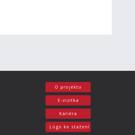
O projektu
E-vizitka
Kariéra
Logo ke stažení