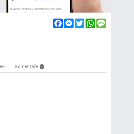
Facebook
Messenger
Twitter
WhatsApp
Message
deo
Komentáře