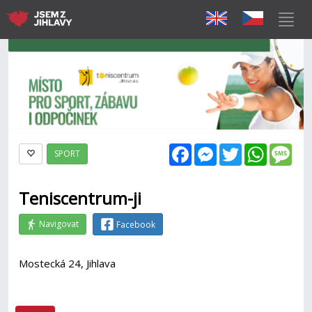
Facebook
Messenger
Twitter
WhatsAp
Mes
SPORT
Teniscentrum-ji
Navigovat
Facebook
Mostecká 24, Jihlava