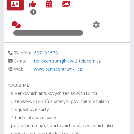
1
Telefon:
607183578
E-mail:
teniscentrum.jihlava@telecom.cz
Web:
www.teniscentrum-ji.cz
NABÍZÍME:
- 8 venkovních antukových tenisových kurtů
- 5 tenisových kurtů s umělým povrchem v halách
- 2 squashové kurty
- 4 badmintonové kurty
- pořádání turnajů, sportovních dnů, reklamních akcí
- výuku tenisu pro mládež i dospělé