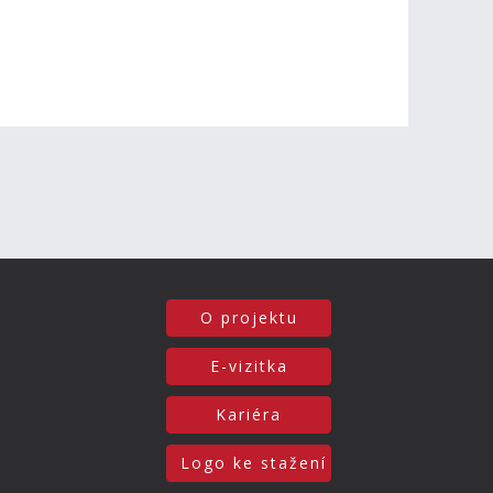
O projektu
E-vizitka
Kariéra
Logo ke stažení