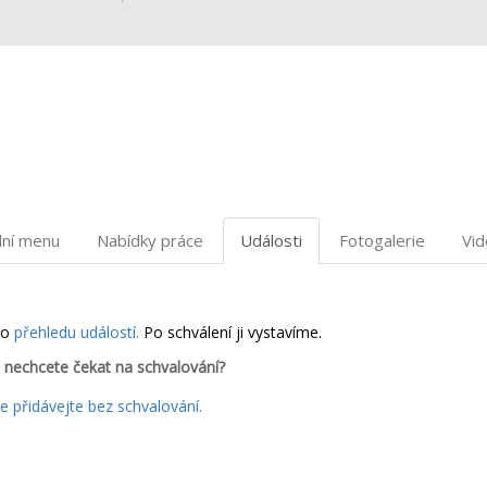
dní menu
Nabídky práce
Události
Fotogalerie
Vi
do
přehledu událostí.
Po schválení ji vystavíme.
 nechcete čekat na schvalování?
 přidávejte bez schvalování.