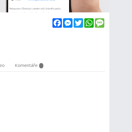
Facebook
Messenger
Twitter
WhatsApp
Message
deo
Komentáře