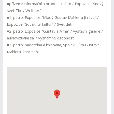
■přízemí: informační a prodejní místo / Expozice "Snový
svět They Weltner"
■1. patro: Expozice "Mladý Gustav Mahler a Jihlava" /
Expozice "Soužití tří kultur" / Svět dětí
■2. patro: Expozice "Gustav a Alma" / výstavní galerie /
audiovizuální sál / významné osobnosti
■3. patro: badatelna a knihovna, Spolek Dům Gustava
Mahlera, kanceláře