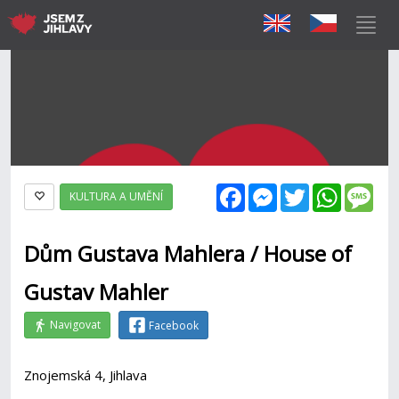
Facebook
Messenger
Twitter
WhatsAp
Mes
KULTURA A UMĚNÍ
Dům Gustava Mahlera / House of
Gustav Mahler
Navigovat
Facebook
Znojemská 4, Jihlava