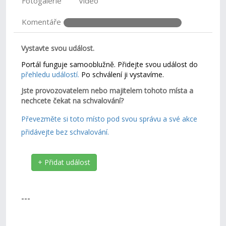
Fotogalerie
Video
Komentáře
Vystavte svou událost.
Portál funguje samooblužně. Přidejte svou událost do
přehledu událostí.
Po schválení ji vystavíme.
Jste provozovatelem nebo majitelem tohoto místa a
nechcete čekat na schvalování?
Převezměte si toto místo pod svou správu a své akce
přidávejte bez schvalování.
+ Přidat událost
---