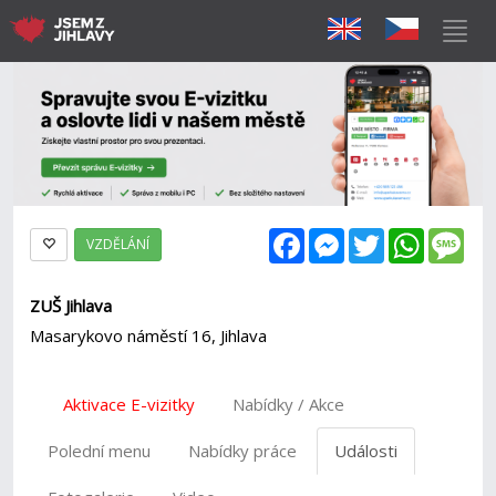
Facebook
Messenger
Twitter
WhatsAp
Mes
VZDĚLÁNÍ
ZUŠ Jihlava
Masarykovo náměstí 16, Jihlava
Aktivace E-vizitky
Nabídky / Akce
Polední menu
Nabídky práce
Události